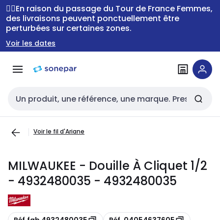
Passer à la
Passer
🚴‍♂️En raison du passage du Tour de France Femmes,
navigation
au
des livraisons peuvent ponctuellement être
perturbées sur certaines zones.
contenu
Voir les dates
Entrée de recherche
Voir le fil d'Ariane
MILWAUKEE - Douille À Cliquet 1/2
- 4932480035 - 4932480035
Copie
Copie
Réf.fab 4932480035
Réf. 04054637605