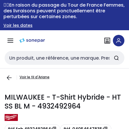
Passer à la
Passer
🚴‍♂️En raison du passage du Tour de France Femmes,
navigation
au
des livraisons peuvent ponctuellement être
perturbées sur certaines zones.
contenu
Voir les dates
Entrée de recherche
Voir le fil d'Ariane
MILWAUKEE - T-Shirt Hybride - HT
SS BL M - 4932492964
Copie
Copie
Réf.fab 4932492964
Réf. 04054647835