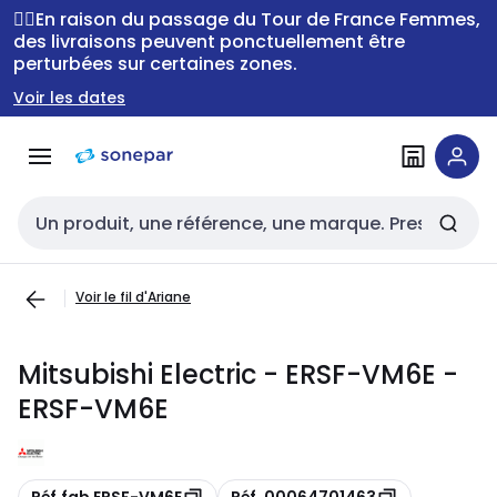
Passer à la
Passer
🚴‍♂️En raison du passage du Tour de France Femmes,
navigation
au
des livraisons peuvent ponctuellement être
perturbées sur certaines zones.
contenu
Voir les dates
Entrée de recherche
Voir le fil d'Ariane
Mitsubishi Electric - ERSF-VM6E -
ERSF-VM6E
Copie
Copie
Réf.fab ERSF-VM6E
Réf. 00064701463