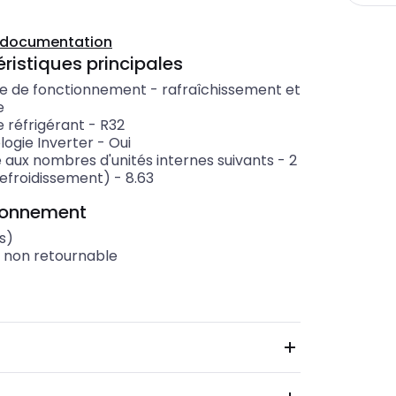
a documentation
ristiques principales
pe de fonctionnement
-
rafraîchissement et
e
 réfrigérant
-
R32
logie Inverter
-
Oui
 aux nombres d'unités internes suivants
-
2
refroidissement)
-
8.63
ionnement
s)
t non retournable