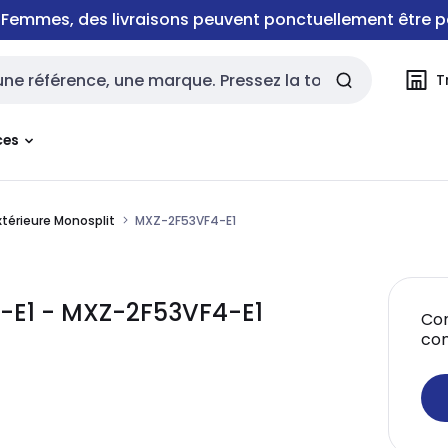
e Femmes, des livraisons peuvent ponctuellement être p
T
rche
ces
xtérieure Monosplit
MXZ-2F53VF4-E1
4-E1 - MXZ-2F53VF4-E1
Con
co