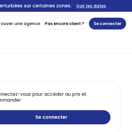
erturbées sur certaines zones.
Voir les dates
rouver une agence
Pas encore client ?
Se connecter
nectez-vous pour accéder au prix et
mmander
Se connecter