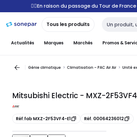
Passer à la
Passer
🚴‍♂️En raison du passage du Tour de Franc
navigation
au
contenu
Tous les produits
Entrée de reche
Actualités
Marques
Marchés
Promos & Servi
Génie climatique
Climatisation – PAC Air Air
Unité e
Mitsubishi Electric - MXZ-2F53VF
Copie
Copie
Réf.fab MXZ-2F53VF4-E1
Réf. 00064236012