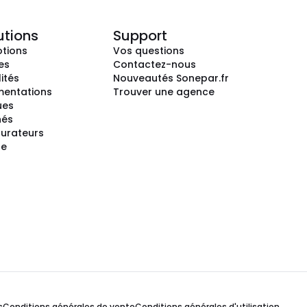
utions
Support
tions
Vos questions
es
Contactez-nous
ités
Nouveautés Sonepar.fr
entations
Trouver une agence
ues
hés
gurateurs
te
s
Conditions générales de vente
Conditions générales d'utilisation