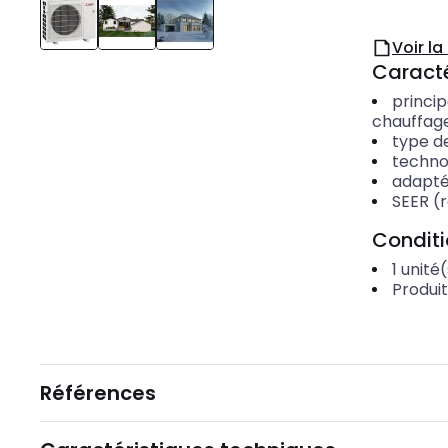
Voir l
Caracté
princi
chauffag
type de
techno
adapté
SEER (
Condit
1
unité(
Produi
Références