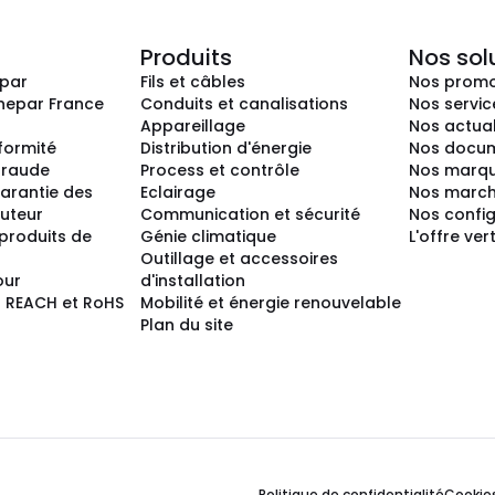
Produits
Nos sol
epar
Fils et câbles
Nos promo
nepar France
Conduits et canalisations
Nos servic
Appareillage
Nos actual
nformité
Distribution d'énergie
Nos docum
 fraude
Process et contrôle
Nos marq
arantie des
Eclairage
Nos marc
buteur
Communication et sécurité
Nos confi
produits de
Génie climatique
L'offre ver
Outillage et accessoires
our
d'installation
 REACH et RoHS
Mobilité et énergie renouvelable
Plan du site
Politique de confidentialité
Cookie