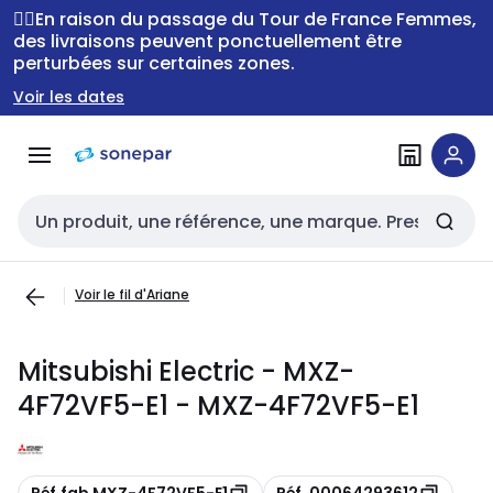
Passer à la
Passer
🚴‍♂️En raison du passage du Tour de France Femmes,
navigation
au
des livraisons peuvent ponctuellement être
perturbées sur certaines zones.
contenu
Voir les dates
Entrée de recherche
Voir le fil d'Ariane
Mitsubishi Electric - MXZ-
4F72VF5-E1 - MXZ-4F72VF5-E1
Copie
Copie
Réf.fab MXZ-4F72VF5-E1
Réf. 00064293612