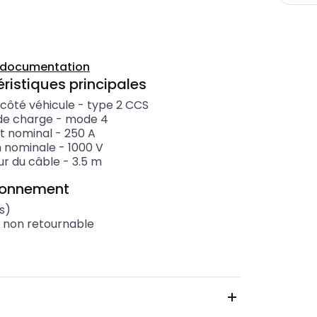
a documentation
ristiques principales
n côté véhicule
-
type 2 CCS
de charge
-
mode 4
t nominal
-
250
A
n nominale
-
1000
V
ur du câble
-
3.5
m
ionnement
s)
t non retournable