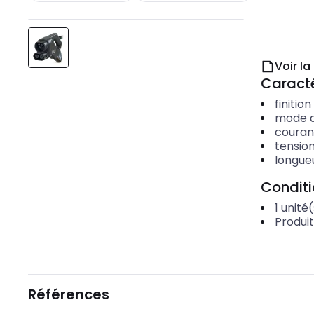
Voir l
Caracté
finitio
mode 
couran
tensio
longue
Condit
1
unité(
Produi
Références