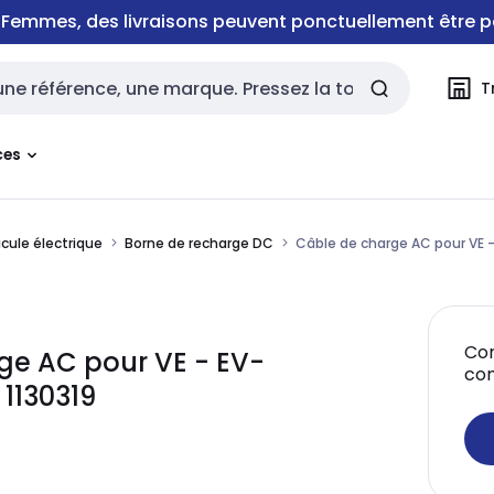
e Femmes, des livraisons peuvent ponctuellement être p
T
rche
ces
icule électrique
Borne de recharge DC
Câble de charge AC pour V
Con
ge AC pour VE - EV-
co
1130319