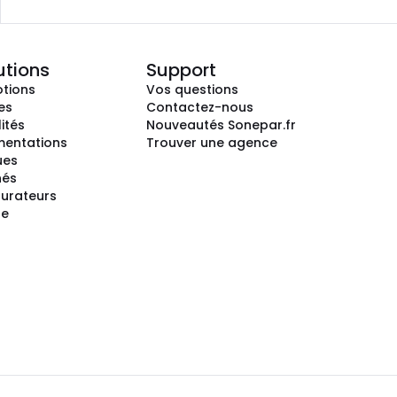
utions
Support
tions
Vos questions
es
Contactez-nous
ités
Nouveautés Sonepar.fr
entations
Trouver une agence
ues
hés
gurateurs
te