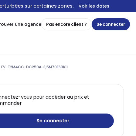
erturbées sur certaines zones.
Voir les dates
rouver une agence
Pas encore client ?
Se connecter
E - EV-T2M4CC-DC250A-3,5M70ESBK11
nectez-vous pour accéder au prix et
mmander
Se connecter