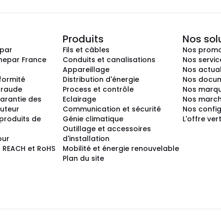
Produits
Nos sol
epar
Fils et câbles
Nos promo
nepar France
Conduits et canalisations
Nos servic
Appareillage
Nos actual
nformité
Distribution d'énergie
Nos docum
 fraude
Process et contrôle
Nos marq
arantie des
Eclairage
Nos marc
buteur
Communication et sécurité
Nos confi
produits de
Génie climatique
L'offre ver
Outillage et accessoires
our
d'installation
 REACH et RoHS
Mobilité et énergie renouvelable
Plan du site