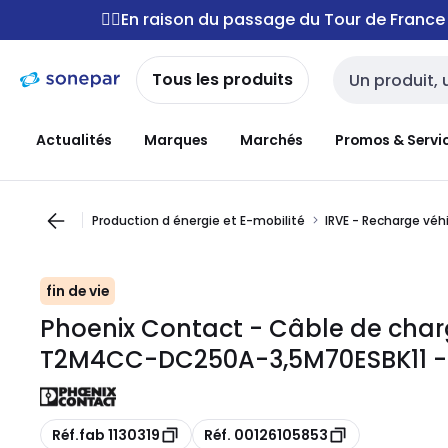
Passer à la
Passer
🚴‍♂️En raison du passage du Tour de Franc
navigation
au
contenu
Tous les produits
Entrée de reche
Actualités
Marques
Marchés
Promos & Servi
Production d énergie et E-mobilité
IRVE - Recharge véh
fin de vie
Phoenix Contact - Câble de char
T2M4CC-DC250A-3,5M70ESBK11 - 
Copie
Copie
Réf.fab 1130319
Réf. 00126105853