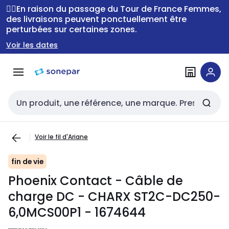
Passer à la
Passer
🚴‍♂️En raison du passage du Tour de France Femmes,
navigation
au
des livraisons peuvent ponctuellement être
perturbées sur certaines zones.
contenu
Voir les dates
Entrée de recherche
Voir le fil d'Ariane
fin de vie
Phoenix Contact - Câble de
charge DC - CHARX ST2C-DC250-
6,0MCS00P1 - 1674644