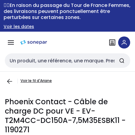
Passer à la
Passer
🚴‍♂️En raison du passage du Tour de France Femmes,
navigation
au
des livraisons peuvent ponctuellement être
perturbées sur certaines zones.
contenu
Voir les dates
Entrée de recherche
Voir le fil d'Ariane
Phoenix Contact - Câble de
charge DC pour VE - EV-
T2M4CC-DC150A-7,5M35ESBK11 -
1190271