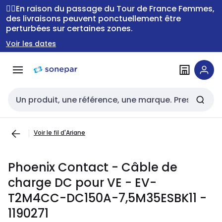
Passer à la
Passer
🚴‍♂️En raison du passage du Tour de France Femmes,
navigation
au
des livraisons peuvent ponctuellement être
perturbées sur certaines zones.
contenu
Voir les dates
Entrée de recherche
Voir le fil d'Ariane
Phoenix Contact - Câble de
charge DC pour VE - EV-
T2M4CC-DC150A-7,5M35ESBK11 -
1190271