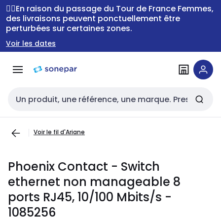
Passer à la
Passer
🚴‍♂️En raison du passage du Tour de France Femmes,
navigation
au
des livraisons peuvent ponctuellement être
perturbées sur certaines zones.
contenu
Voir les dates
Entrée de recherche
Voir le fil d'Ariane
Phoenix Contact - Switch
ethernet non manageable 8
ports RJ45, 10/100 Mbits/s -
1085256