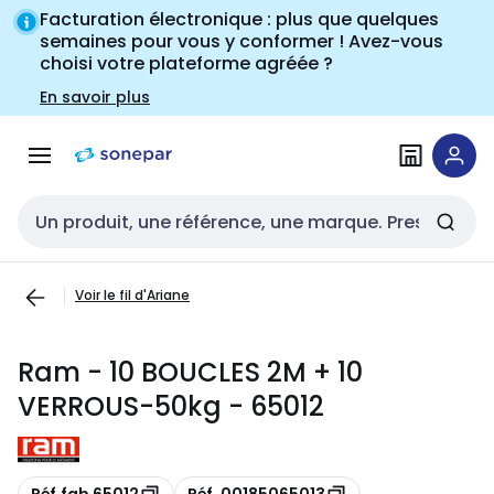
Passer à la
Passer
Facturation électronique : plus que quelques
navigation
au
semaines pour vous y conformer ! Avez-vous
choisi votre plateforme agréée ?
contenu
En savoir plus
Entrée de recherche
Voir le fil d'Ariane
Ram - 10 BOUCLES 2M + 10
VERROUS-50kg - 65012
Copie
Copie
Réf.fab 65012
Réf. 00185065013