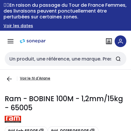
Passer à la
Passer
🚴‍♂️En raison du passage du Tour de France Femmes,
navigation
au
des livraisons peuvent ponctuellement être
perturbées sur certaines zones.
contenu
Voir les dates
Entrée de recherche
Voir le fil d'Ariane
Ram - BOBINE 100M - 1,2mm/15kg
- 65005
Copie
Copie
Réf.fab 65005
Réf. 00185065005