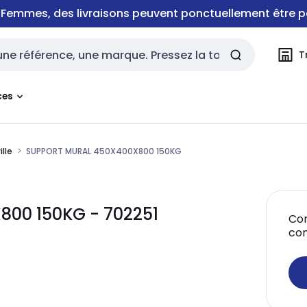
e Femmes, des livraisons peuvent ponctuellement être p
T
rche
ces
lle
SUPPORT MURAL 450X400X800 150KG
00 150KG - 702251
Con
co