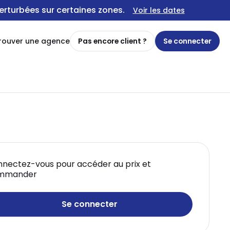
erturbées sur certaines zones.
Voir les dates
rouver une agence
Pas encore client ?
Se connecter
nectez-vous pour accéder au prix et
mmander
Se connecter