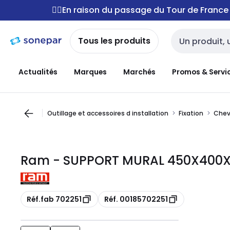
Passer à la
Passer
🚴‍♂️En raison du passage du Tour de Franc
navigation
au
contenu
Tous les produits
Entrée de reche
Actualités
Marques
Marchés
Promos & Servi
Outillage et accessoires d installation
Fixation
Chevi
Ram - SUPPORT MURAL 450X400X8
Copie
Copie
Réf.fab 702251
Réf. 00185702251