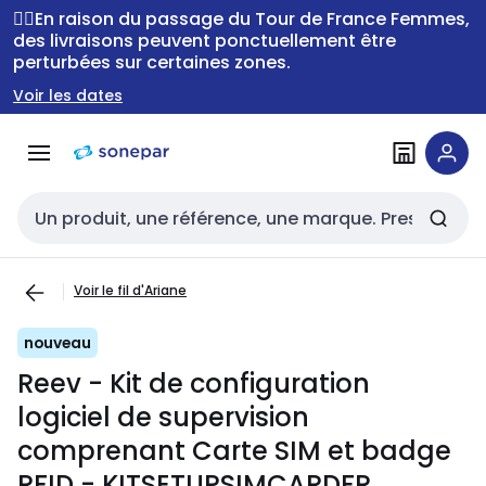
Passer à la
Passer
🚴‍♂️En raison du passage du Tour de France Femmes,
navigation
au
des livraisons peuvent ponctuellement être
perturbées sur certaines zones.
contenu
Voir les dates
Entrée de recherche
Voir le fil d'Ariane
nouveau
Reev - Kit de configuration
logiciel de supervision
comprenant Carte SIM et badge
RFID - KITSETUPSIMCARDFR