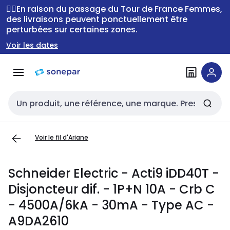
Passer à la
Passer
🚴‍♂️En raison du passage du Tour de France Femmes,
navigation
au
des livraisons peuvent ponctuellement être
perturbées sur certaines zones.
contenu
Voir les dates
Entrée de recherche
Voir le fil d'Ariane
Schneider Electric - Acti9 iDD40T -
Disjoncteur dif. - 1P+N 10A - Crb C
- 4500A/6kA - 30mA - Type AC -
A9DA2610