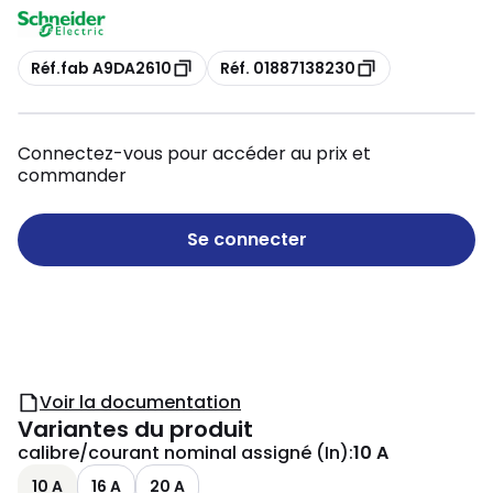
Copie
Copie
Réf.fab A9DA2610
Réf. 01887138230
Connectez-vous pour accéder au prix et
commander
Se connecter
Voir la documentation
Variantes du produit
calibre/courant nominal assigné (In)
:
10 A
10 A
16 A
20 A