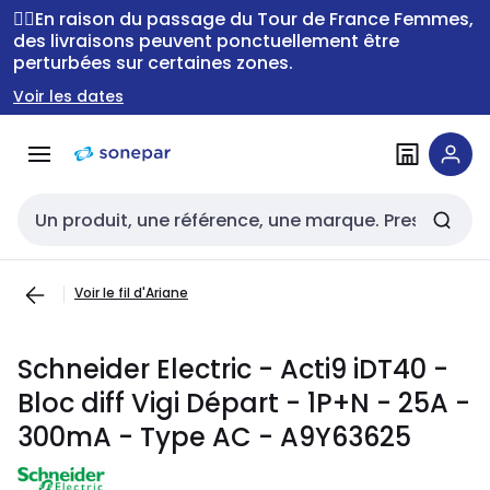
Passer à la
Passer
🚴‍♂️En raison du passage du Tour de France Femmes,
navigation
au
des livraisons peuvent ponctuellement être
perturbées sur certaines zones.
contenu
Voir les dates
Entrée de recherche
Voir le fil d'Ariane
Schneider Electric - Acti9 iDT40 -
Bloc diff Vigi Départ - 1P+N - 25A -
300mA - Type AC - A9Y63625