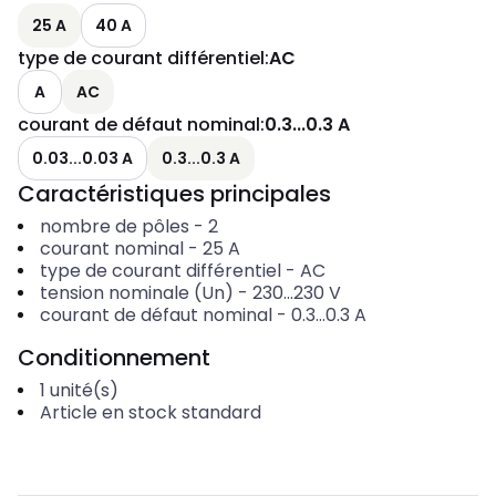
25 A
40 A
type de courant différentiel
:
AC
A
AC
courant de défaut nominal
:
0.3...0.3 A
0.03...0.03 A
0.3...0.3 A
Caractéristiques principales
nombre de pôles
-
2
courant nominal
-
25
A
type de courant différentiel
-
AC
tension nominale (Un)
-
230...230
V
courant de défaut nominal
-
0.3...0.3
A
Conditionnement
1
unité(s)
Article en stock standard