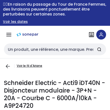
Passer à la
Passer
🚴‍♂️En raison du passage du Tour de France Femmes,
navigation
au
des livraisons peuvent ponctuellement être
perturbées sur certaines zones.
contenu
Voir les dates
Entrée de recherche
Voir le fil d'Ariane
Schneider Electric - Acti9 iDT40N -
Disjoncteur modulaire - 3P+N -
20A - Courbe C - 6000A/10kA -
A9P24720