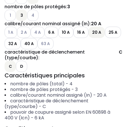
nombre de pôles protégés
:
3
Voir les options disponibles
Voir les options disponibles
1
3
4
calibre/courant nominal assigné (In)
:
20 A
Voir les options disponibles
Voir les options disponibles
Voir les options disponibles
1 A
2 A
4 A
6 A
10 A
16 A
20 A
25 A
Voir les options disponibles
32 A
40 A
63 A
caractéristique de déclenchement
C
(type/courbe)
:
C
D
Caractéristiques principales
nombre de pôles (total)
-
4
nombre de pôles protégés
-
3
calibre/courant nominal assigné (In)
-
20
A
caractéristique de déclenchement
(type/courbe)
-
C
pouvoir de coupure assigné selon EN 60898 à
400 V (Icn)
-
6
kA