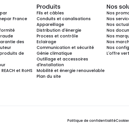
Produits
Nos sol
epar
Fils et câbles
Nos promo
nepar France
Conduits et canalisations
Nos servic
Appareillage
Nos actual
nformité
Distribution d'énergie
Nos docum
 fraude
Process et contrôle
Nos marq
arantie des
Eclairage
Nos marc
buteur
Communication et sécurité
Nos confi
produits de
Génie climatique
L'offre ver
Outillage et accessoires
our
d'installation
 REACH et RoHS
Mobilité et énergie renouvelable
Plan du site
Politique de confidentialité
Cookie