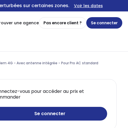
erturbées sur certaines zones.
Voir les dates
rouver une agence
Pas encore client ?
Se connecter
dem 4G - Avec antenne intégrée - Pour Pro AC standard
nectez-vous pour accéder au prix et
mmander
Se connecter