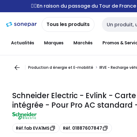
Passer à la
Passer
🚴‍♂️En raison du passage du Tour de Franc
navigation
au
contenu
Tous les produits
Entrée de reche
Actualités
Marques
Marchés
Promos & Servi
Production d énergie et E-mobilité
IRVE - Recharge véh
Schneider Electric - Evlink - Ca
intégrée - Pour Pro AC standard
Copie
Copie
Réf.fab EVA1MS
Réf. 01887607847