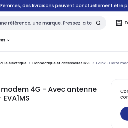
e Femmes, des livraisons peuvent ponctuellement être p
T
rche
ces
icule électrique
Connectique et accessoires IRVE
Evlink - Carte mo
rte modem 4G - Avec antenne
Con
 - EVA1MS
co