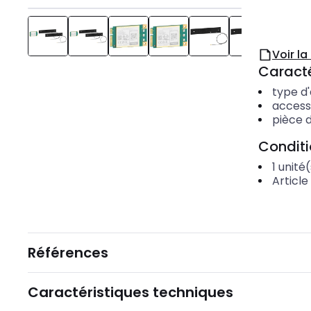
Voir l
Caracté
type d
access
pièce 
Condit
1
unité(
Article
Références
Caractéristiques techniques