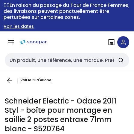
Passer à la
Passer
🚴‍♂️En raison du passage du Tour de France Femmes,
navigation
au
des livraisons peuvent ponctuellement être
perturbées sur certaines zones.
contenu
Voir les dates
Entrée de recherche
Voir le fil d'Ariane
Schneider Electric - Odace 2011
Styl - boîte pour montage en
saillie 2 postes entraxe 71mm
blanc - S520764