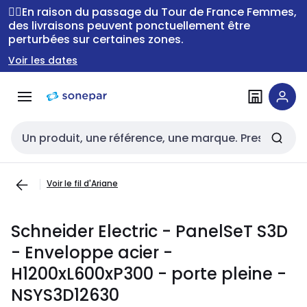
Passer à la
Passer
🚴‍♂️En raison du passage du Tour de France Femmes,
navigation
au
des livraisons peuvent ponctuellement être
perturbées sur certaines zones.
contenu
Voir les dates
Entrée de recherche
Voir le fil d'Ariane
Schneider Electric - PanelSeT S3D
- Enveloppe acier -
H1200xL600xP300 - porte pleine -
NSYS3D12630