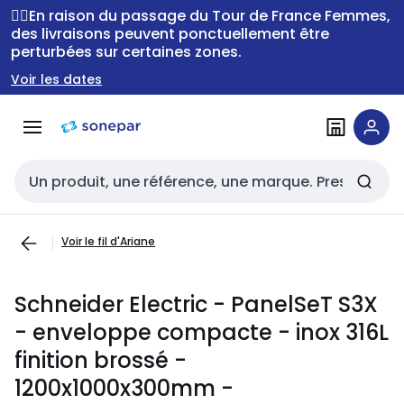
Passer à la
Passer
🚴‍♂️En raison du passage du Tour de France Femmes,
navigation
au
des livraisons peuvent ponctuellement être
perturbées sur certaines zones.
contenu
Voir les dates
Entrée de recherche
Voir le fil d'Ariane
Schneider Electric - PanelSeT S3X
- enveloppe compacte - inox 316L
finition brossé -
1200x1000x300mm -