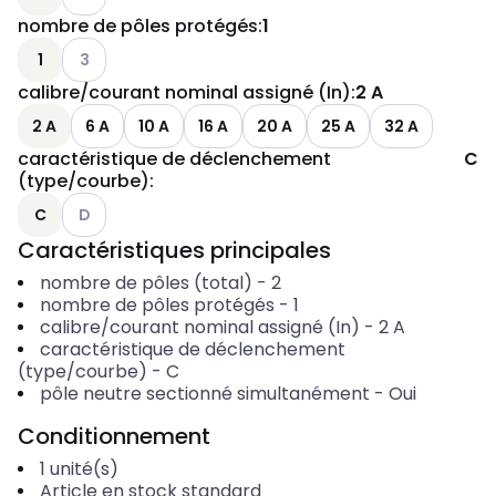
nombre de pôles protégés
:
1
Voir les options disponibles
1
3
calibre/courant nominal assigné (In)
:
2 A
2 A
6 A
10 A
16 A
20 A
25 A
32 A
caractéristique de déclenchement
C
(type/courbe)
:
Voir les options disponibles
C
D
Caractéristiques principales
nombre de pôles (total)
-
2
nombre de pôles protégés
-
1
calibre/courant nominal assigné (In)
-
2
A
caractéristique de déclenchement
(type/courbe)
-
C
pôle neutre sectionné simultanément
-
Oui
Conditionnement
1
unité(s)
Article en stock standard