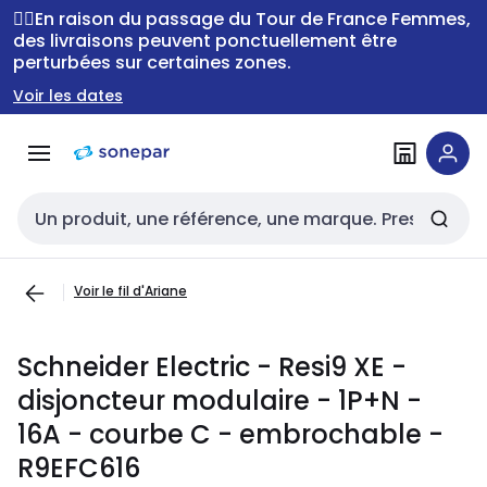
Passer à la
Passer
🚴‍♂️En raison du passage du Tour de France Femmes,
navigation
au
des livraisons peuvent ponctuellement être
perturbées sur certaines zones.
contenu
Voir les dates
Entrée de recherche
Voir le fil d'Ariane
Schneider Electric - Resi9 XE -
disjoncteur modulaire - 1P+N -
16A - courbe C - embrochable -
R9EFC616