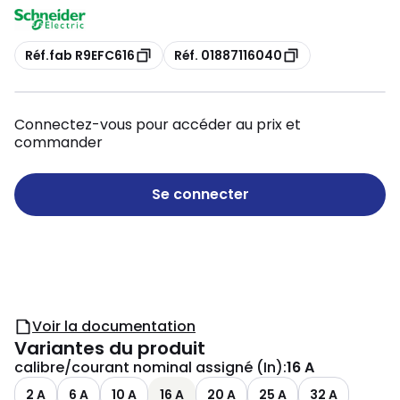
Copie
Copie
Réf.fab R9EFC616
Réf. 01887116040
Connectez-vous pour accéder au prix et
commander
Se connecter
Voir la documentation
Variantes du produit
calibre/courant nominal assigné (In)
:
16 A
2 A
6 A
10 A
16 A
20 A
25 A
32 A