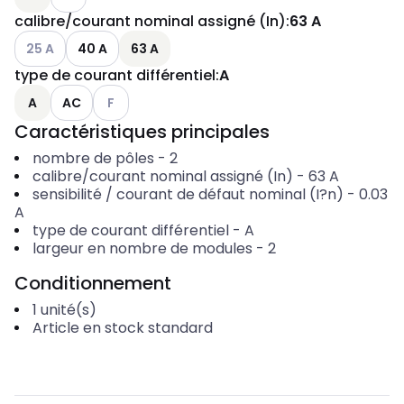
calibre/courant nominal assigné (In)
:
63 A
Voir les options disponibles
25 A
40 A
63 A
type de courant différentiel
:
A
Voir les options disponibles
A
AC
F
Caractéristiques principales
nombre de pôles
-
2
calibre/courant nominal assigné (In)
-
63
A
sensibilité / courant de défaut nominal (I?n)
-
0.03
A
type de courant différentiel
-
A
largeur en nombre de modules
-
2
Conditionnement
1
unité(s)
Article en stock standard