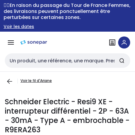
Passer à la
Passer
🚴‍♂️En raison du passage du Tour de France Femmes,
navigation
au
des livraisons peuvent ponctuellement être
perturbées sur certaines zones.
contenu
Voir les dates
Entrée de recherche
Voir le fil d'Ariane
Schneider Electric - Resi9 XE -
interrupteur différentiel - 2P - 63A
- 30mA - Type A - embrochable -
R9ERA263