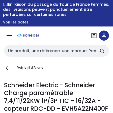
Passer à la
Passer
🚴‍♂️En raison du passage du Tour de France Femmes,
navigation
au
des livraisons peuvent ponctuellement être
perturbées sur certaines zones.
contenu
Voir les dates
Entrée de recherche
Voir le fil d'Ariane
Schneider Electric - Schneider
Charge paramétrable
7,4/11/22KW 1P/3P TIC - 16/32A -
capteur RDC-DD - EVH5A22N400F