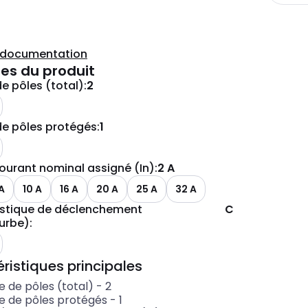
a documentation
es du produit
e pôles (total)
:
2
les options disponibles
e pôles protégés
:
1
les options disponibles
ourant nominal assigné (In)
:
2 A
A
10 A
16 A
20 A
25 A
32 A
istique de déclenchement
C
urbe)
:
les options disponibles
ristiques principales
 de pôles (total)
-
2
 de pôles protégés
-
1