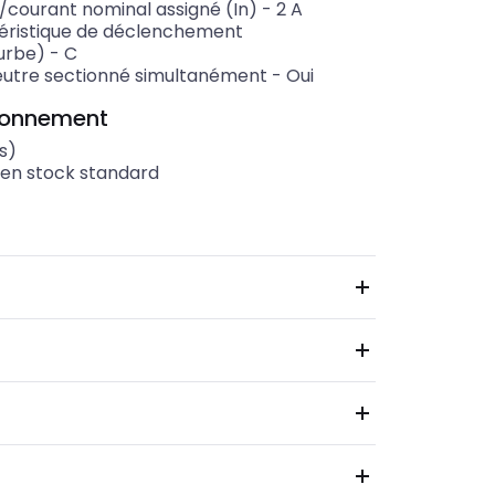
e/courant nominal assigné (In)
-
2
A
éristique de déclenchement
urbe)
-
C
eutre sectionné simultanément
-
Oui
ionnement
s)
 en stock standard