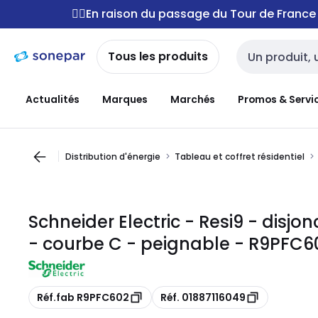
Passer à la
Passer
🚴‍♂️En raison du passage du Tour de Franc
navigation
au
contenu
Tous les produits
Entrée de reche
Actualités
Marques
Marchés
Promos & Servi
Distribution d'énergie
Tableau et coffret résidentiel
Schneider Electric - Resi9 - disjo
- courbe C - peignable - R9PFC6
Copie
Copie
Réf.fab R9PFC602
Réf. 01887116049