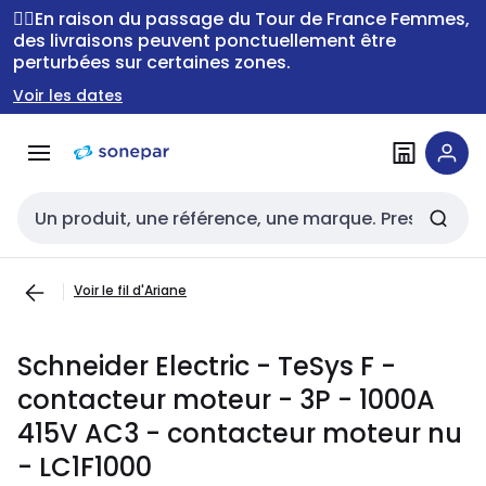
Passer à la
Passer
🚴‍♂️En raison du passage du Tour de France Femmes,
navigation
au
des livraisons peuvent ponctuellement être
perturbées sur certaines zones.
contenu
Voir les dates
Entrée de recherche
Voir le fil d'Ariane
Schneider Electric - TeSys F -
contacteur moteur - 3P - 1000A
415V AC3 - contacteur moteur nu
- LC1F1000