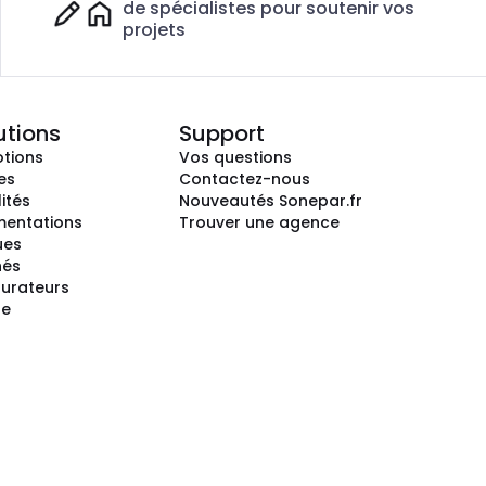
de spécialistes pour soutenir vos
projets
utions
Support
tions
Vos questions
es
Contactez-nous
ités
Nouveautés Sonepar.fr
entations
Trouver une agence
ues
hés
gurateurs
te