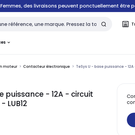
e Femmes, des livraisons peuvent ponctuellement être p
T
rche
ces
n moteur
Contacteur électronique
TeSys U - base puissance - 12A -
e puissance - 12A - circuit
Con
 - LUB12
co