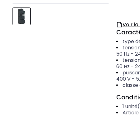
Voir l
Caracté
type d
tensio
50 Hz
-
24
tensio
60 Hz
-
24
puissa
400 V
-
5
classe
Condit
1
unité(
Article