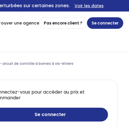
erturbées sur certaines zones.
Voir les dates
rouver une agence
Pas encore client ?
Se connecter
 circuit de contrôle à bornes à vis-étriers
nectez-vous pour accéder au prix et
mmander
Se connecter