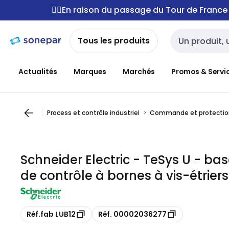
Passer à la
Passer
🚴‍♂️En raison du passage du Tour de Franc
navigation
au
contenu
Tous les produits
Entrée de reche
Actualités
Marques
Marchés
Promos & Servi
Process et contrôle industriel
Commande et protectio
Schneider Electric - TeSys U - bas
de contrôle à bornes à vis-étriers
Copie
Copie
Réf.fab LUB12
Réf. 00002036277