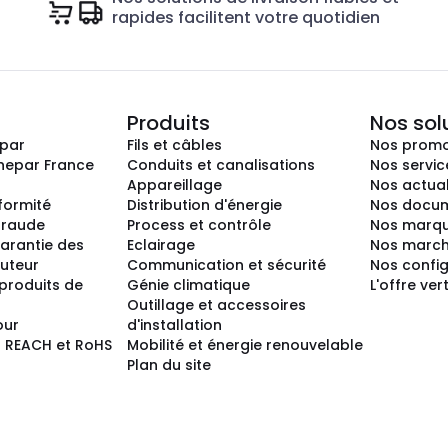
rapides facilitent votre quotidien
Produits
Nos sol
epar
Fils et câbles
Nos promo
nepar France
Conduits et canalisations
Nos servic
Appareillage
Nos actual
nformité
Distribution d'énergie
Nos docum
 fraude
Process et contrôle
Nos marq
arantie des
Eclairage
Nos marc
buteur
Communication et sécurité
Nos confi
produits de
Génie climatique
L'offre ver
Outillage et accessoires
our
d'installation
 REACH et RoHS
Mobilité et énergie renouvelable
Plan du site