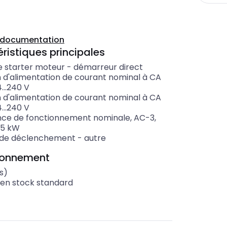
a documentation
ristiques principales
e starter moteur
-
démarreur direct
n d'alimentation de courant nominal à CA
...240
V
n d'alimentation de courant nominal à CA
...240
V
nce de fonctionnement nominale, AC-3,
.5
kW
 de déclenchement
-
autre
ionnement
s)
 en stock standard