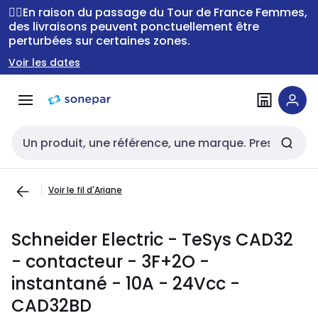
Passer à la
Passer
🚴‍♂️En raison du passage du Tour de France Femmes,
navigation
au
des livraisons peuvent ponctuellement être
perturbées sur certaines zones.
contenu
Voir les dates
Entrée de recherche
Voir le fil d'Ariane
Schneider Electric - TeSys CAD32
- contacteur - 3F+2O -
instantané - 10A - 24Vcc -
CAD32BD