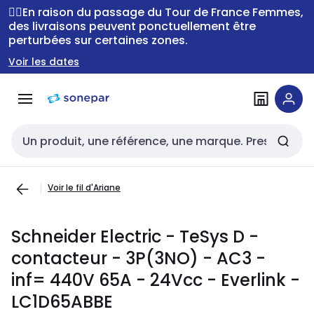
Passer à la
Passer
🚴‍♂️En raison du passage du Tour de France Femmes,
navigation
au
des livraisons peuvent ponctuellement être
perturbées sur certaines zones.
contenu
Voir les dates
Entrée de recherche
Voir le fil d'Ariane
Schneider Electric - TeSys D -
contacteur - 3P(3NO) - AC3 -
inf= 440V 65A - 24Vcc - Everlink -
LC1D65ABBE