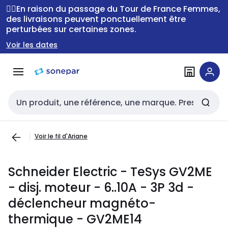
Passer à la
Passer
🚴‍♂️En raison du passage du Tour de France Femmes,
navigation
au
des livraisons peuvent ponctuellement être
perturbées sur certaines zones.
contenu
Voir les dates
Entrée de recherche
Voir le fil d'Ariane
Schneider Electric - TeSys GV2ME
- disj. moteur - 6..10A - 3P 3d -
déclencheur magnéto-
thermique - GV2ME14