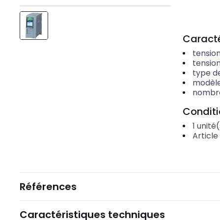
Caracté
tensio
tensio
type d
modèl
nombre
Condit
1
unité(
Article
Références
Caractéristiques techniques