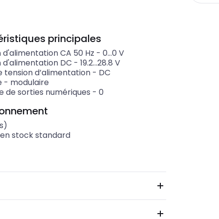
ristiques principales
n d'alimentation CA 50 Hz
-
0...0
V
n d'alimentation DC
-
19.2...28.8
V
e tension d’alimentation
-
DC
e
-
modulaire
 de sorties numériques
-
0
ionnement
s)
 en stock standard