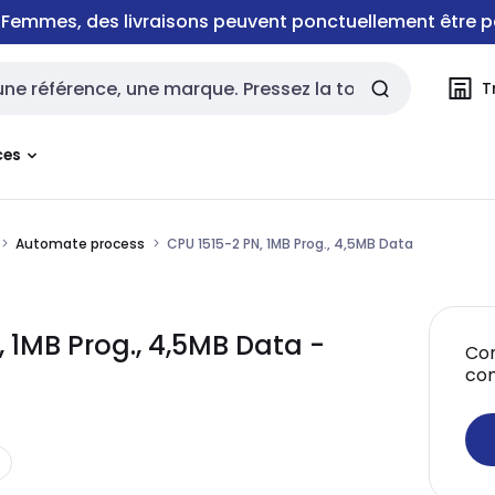
e Femmes, des livraisons peuvent ponctuellement être p
T
rche
ces
Automate process
CPU 1515-2 PN, 1MB Prog., 4,5MB Data
 1MB Prog., 4,5MB Data -
Con
co