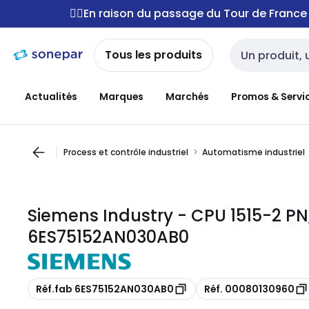
Passer à la
Passer
🚴‍♂️En raison du passage du Tour de Franc
navigation
au
contenu
Tous les produits
Entrée de reche
Actualités
Marques
Marchés
Promos & Servi
Process et contrôle industriel
Automatisme industriel
Siemens Industry - CPU 1515-2 PN,
6ES75152AN030AB0
Copie
Copie
Réf.fab 6ES75152AN030AB0
Réf. 00080130960