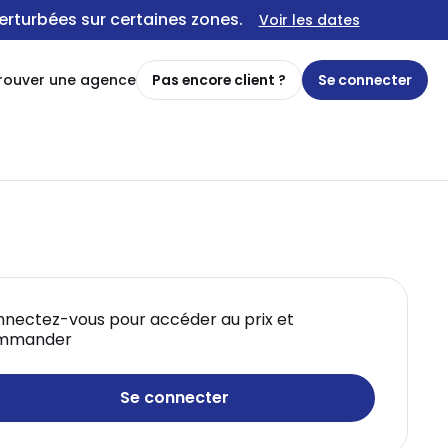
erturbées sur certaines zones.
Voir les dates
rouver une agence
Pas encore client ?
Se connecter
nectez-vous pour accéder au prix et
mmander
Se connecter