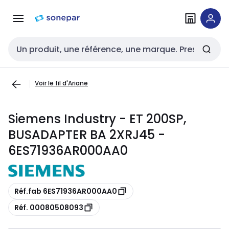
Passer à la
Passer
navigation
au
contenu
Entrée de recherche
Voir le fil d'Ariane
Siemens Industry - ET 200SP,
BUSADAPTER BA 2XRJ45 -
6ES71936AR000AA0
Copie
Réf.fab 6ES71936AR000AA0
Copie
Réf. 00080508093