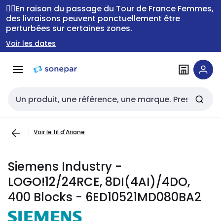
Passer à la
Passer
🚴‍♂️En raison du passage du Tour de France Femmes,
navigation
au
des livraisons peuvent ponctuellement être
perturbées sur certaines zones.
contenu
Voir les dates
Entrée de recherche
Voir le fil d'Ariane
Siemens Industry -
LOGO!12/24RCE, 8DI(4AI)/4DO,
400 Blocks - 6ED10521MD080BA2