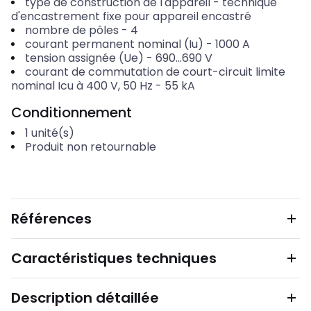
type de construction de l'appareil
-
technique
d'encastrement fixe pour appareil encastré
nombre de pôles
-
4
courant permanent nominal (Iu)
-
1000
A
tension assignée (Ue)
-
690...690
V
courant de commutation de court-circuit limite
nominal Icu à 400 V, 50 Hz
-
55
kA
Conditionnement
1
unité(s)
Produit non retournable
Références
Caractéristiques techniques
Description détaillée