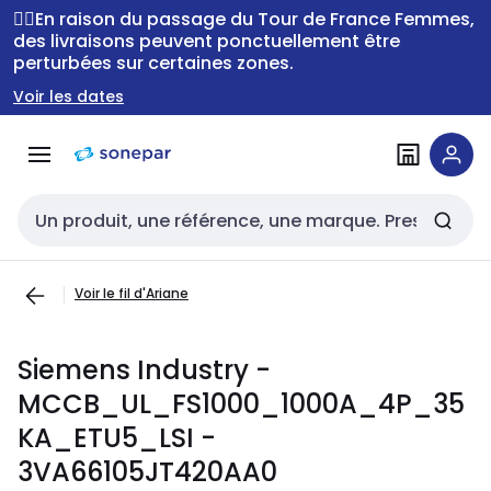
Passer à la
Passer
🚴‍♂️En raison du passage du Tour de France Femmes,
navigation
au
des livraisons peuvent ponctuellement être
perturbées sur certaines zones.
contenu
Voir les dates
Entrée de recherche
Voir le fil d'Ariane
Siemens Industry -
MCCB_UL_FS1000_1000A_4P_35
KA_ETU5_LSI -
3VA66105JT420AA0