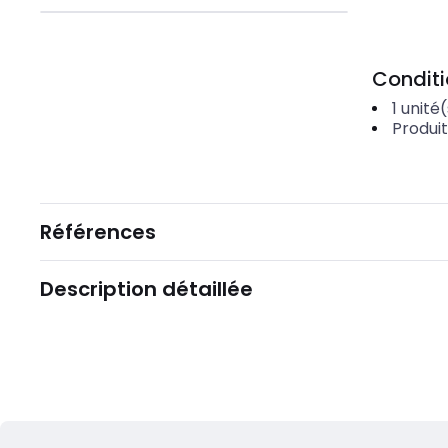
Condit
1
unité(
Produi
Références
Description détaillée