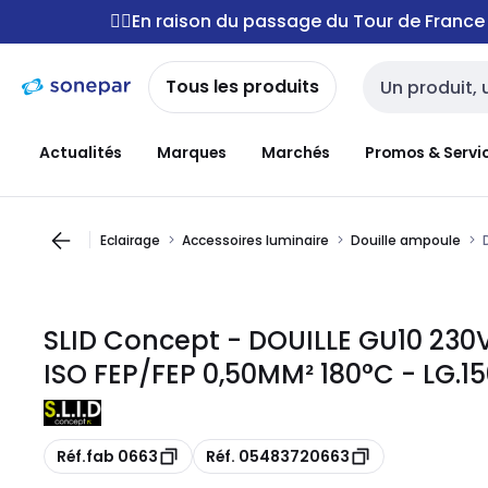
Passer à la
Passer
🚴‍♂️En raison du passage du Tour de Franc
navigation
au
contenu
Tous les produits
Entrée de reche
Actualités
Marques
Marchés
Promos & Servi
Eclairage
Accessoires luminaire
Douille ampoule
SLID Concept - DOUILLE GU10 230
ISO FEP/FEP 0,50MM² 180°C - LG.1
Copie
Copie
Réf.fab 0663
Réf. 05483720663