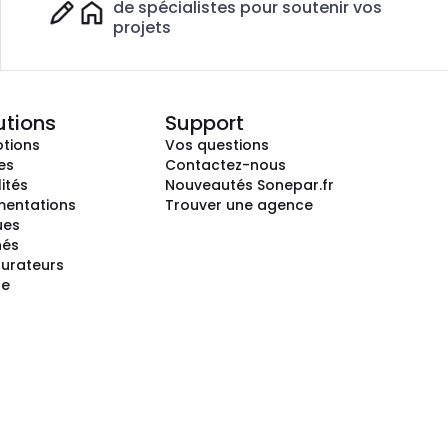
de spécialistes pour soutenir vos
projets
utions
Support
tions
Vos questions
es
Contactez-nous
ités
Nouveautés Sonepar.fr
entations
Trouver une agence
ues
hés
gurateurs
te