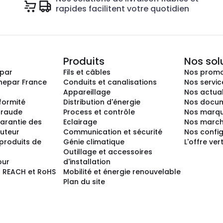
rapides facilitent votre quotidien
Produits
Nos sol
epar
Fils et câbles
Nos promo
nepar France
Conduits et canalisations
Nos servic
Appareillage
Nos actual
nformité
Distribution d'énergie
Nos docum
 fraude
Process et contrôle
Nos marq
arantie des
Eclairage
Nos marc
buteur
Communication et sécurité
Nos confi
produits de
Génie climatique
L'offre ver
Outillage et accessoires
our
d'installation
 REACH et RoHS
Mobilité et énergie renouvelable
Plan du site