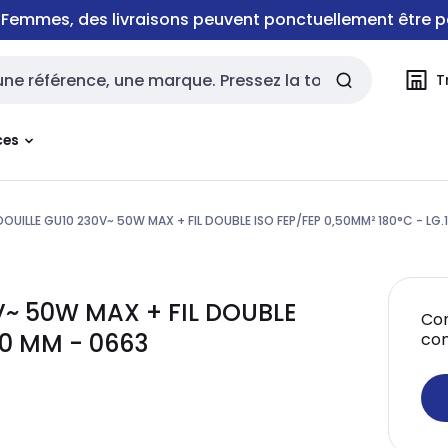
e Femmes, des livraisons peuvent ponctuellement être p
T
rche
ces
DOUILLE GU10 230V~ 50W MAX + FIL DOUBLE ISO FEP/FEP 0,50MM² 180°C - LG
V~ 50W MAX + FIL DOUBLE
Con
50 MM - 0663
co