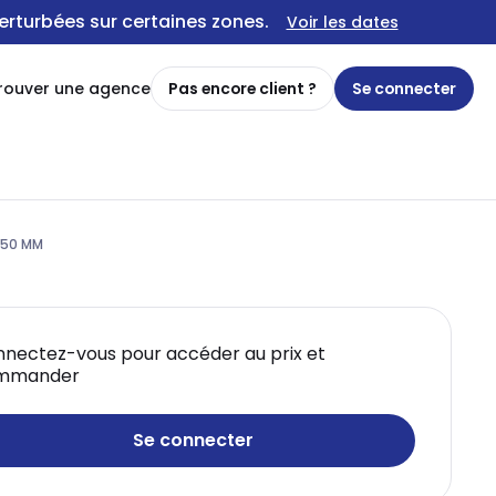
erturbées sur certaines zones.
Voir les dates
rouver une agence
Pas encore client ?
Se connecter
.150 MM
nectez-vous pour accéder au prix et
mmander
Se connecter