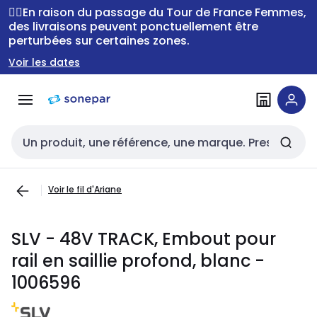
Passer à la
Passer
🚴‍♂️En raison du passage du Tour de France Femmes,
navigation
au
des livraisons peuvent ponctuellement être
perturbées sur certaines zones.
contenu
Voir les dates
Entrée de recherche
Voir le fil d'Ariane
SLV - 48V TRACK, Embout pour
rail en saillie profond, blanc -
1006596