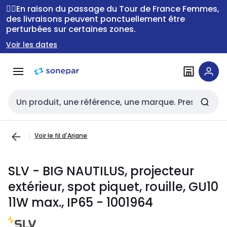
Passer à la
Passer
🚴‍♂️En raison du passage du Tour de France Femmes,
navigation
au
des livraisons peuvent ponctuellement être
perturbées sur certaines zones.
contenu
Voir les dates
Entrée de recherche
Voir le fil d'Ariane
SLV - BIG NAUTILUS, projecteur
extérieur, spot piquet, rouille, GU10
11W max., IP65 - 1001964