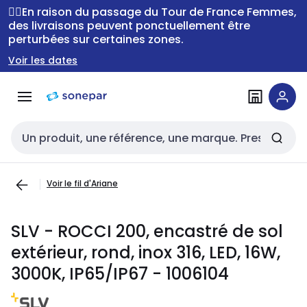
Passer à la
Passer
🚴‍♂️En raison du passage du Tour de France Femmes,
navigation
au
des livraisons peuvent ponctuellement être
perturbées sur certaines zones.
contenu
Voir les dates
Entrée de recherche
Voir le fil d'Ariane
SLV - ROCCI 200, encastré de sol
extérieur, rond, inox 316, LED, 16W,
3000K, IP65/IP67 - 1006104