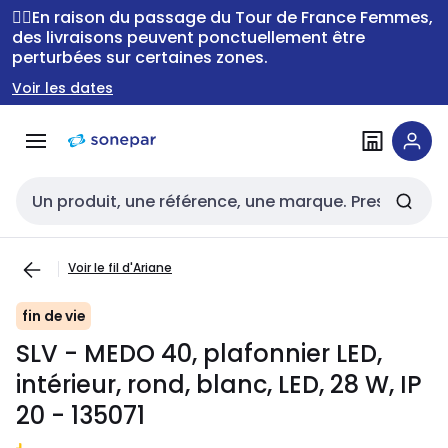
Passer à la
Passer
🚴‍♂️En raison du passage du Tour de France Femmes,
navigation
au
des livraisons peuvent ponctuellement être
perturbées sur certaines zones.
contenu
Voir les dates
Entrée de recherche
Voir le fil d'Ariane
fin de vie
SLV - MEDO 40, plafonnier LED,
intérieur, rond, blanc, LED, 28 W, IP
20 - 135071