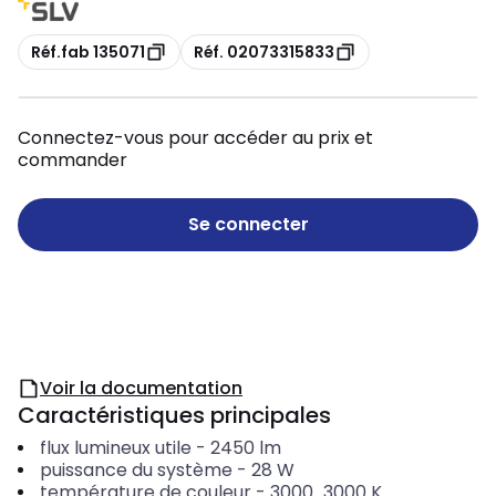
Copie
Copie
Réf.fab 135071
Réf. 02073315833
Connectez-vous pour accéder au prix et
commander
Se connecter
Voir la documentation
Caractéristiques principales
flux lumineux utile
-
2450
lm
puissance du système
-
28
W
température de couleur
-
3000...3000
K