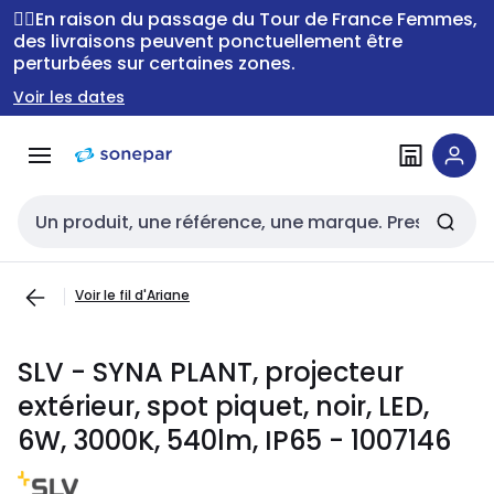
Passer à la
Passer
🚴‍♂️En raison du passage du Tour de France Femmes,
navigation
au
des livraisons peuvent ponctuellement être
perturbées sur certaines zones.
contenu
Voir les dates
Entrée de recherche
Voir le fil d'Ariane
SLV - SYNA PLANT, projecteur
extérieur, spot piquet, noir, LED,
6W, 3000K, 540lm, IP65 - 1007146