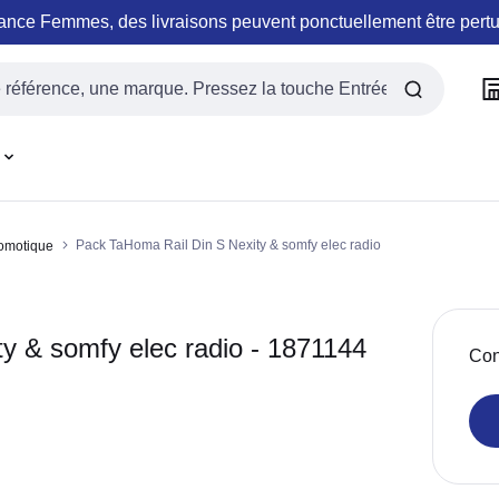
rance Femmes, des livraisons peuvent ponctuellement être pert
e
Pack TaHoma Rail Din S Nexity & somfy elec radio
omotique
y & somfy elec radio - 1871144
Con