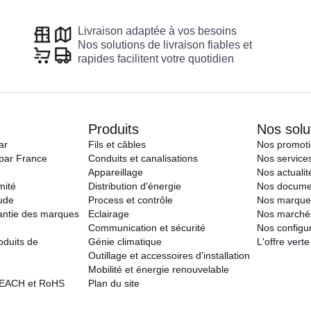
Livraison adaptée à vos besoins
Nos solutions de livraison fiables et
rapides facilitent votre quotidien
Produits
Nos solu
ar
Fils et câbles
Nos promot
par France
Conduits et canalisations
Nos service
Appareillage
Nos actualit
mité
Distribution d'énergie
Nos docume
aude
Process et contrôle
Nos marque
antie des marques
Eclairage
Nos marché
Communication et sécurité
Nos configu
oduits de
Génie climatique
L'offre verte
Outillage et accessoires d'installation
Mobilité et énergie renouvelable
REACH et RoHS
Plan du site