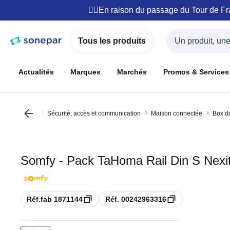
Passer à
Passer
🚴‍♂️En raison du passage du Tour de F
la
au
navigation
contenu
Tous les produits
Entrée de recherch
Actualités
Marques
Marchés
Promos & Services
Sécurité, accès et communication
Maison connectée
Box d
Somfy - Pack TaHoma Rail Din S Nexit
Copie
Copie
Réf.fab 1871144
Réf. 00242963316