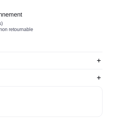
onnement
s)
 non retournable