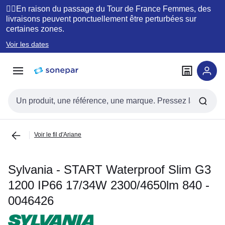
Passer à
Passer
🚴‍♂️En raison du passage du Tour de France Femmes, des
la
au
livraisons peuvent ponctuellement être perturbées sur
certaines zones.
navigation
contenu
Voir les dates
Entrée de recherche
Voir le fil d'Ariane
Sylvania - START Waterproof Slim G3
1200 IP66 17/34W 2300/4650lm 840 -
0046426