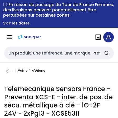
Passer à la
Passer
🚴‍♂️En raison du passage du Tour de France Femmes,
navigation
au
des livraisons peuvent ponctuellement être
perturbées sur certaines zones.
contenu
Voir les dates
Entrée de recherche
Voir le fil d'Ariane
Telemecanique Sensors France -
Preventa XCS-E - inter. de pos. de
sécu. métallique à clé - 1O+2F
24V - 2xPg13 - XCSE5311