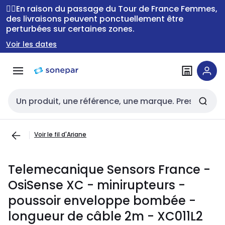
Passer à la
Passer
🚴‍♂️En raison du passage du Tour de France Femmes,
navigation
au
des livraisons peuvent ponctuellement être
perturbées sur certaines zones.
contenu
Voir les dates
Entrée de recherche
Voir le fil d'Ariane
Telemecanique Sensors France -
OsiSense XC - minirupteurs -
poussoir enveloppe bombée -
longueur de câble 2m - XC011L2