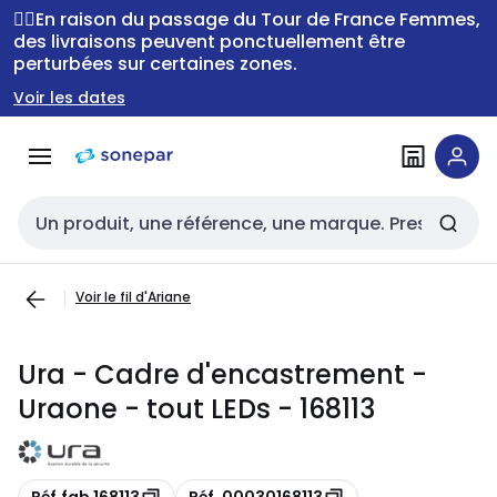
Passer à la
Passer
🚴‍♂️En raison du passage du Tour de France Femmes,
navigation
au
des livraisons peuvent ponctuellement être
perturbées sur certaines zones.
contenu
Voir les dates
Entrée de recherche
Voir le fil d'Ariane
Ura - Cadre d'encastrement -
Uraone - tout LEDs - 168113
Copie
Copie
Réf.fab 168113
Réf. 00030168113