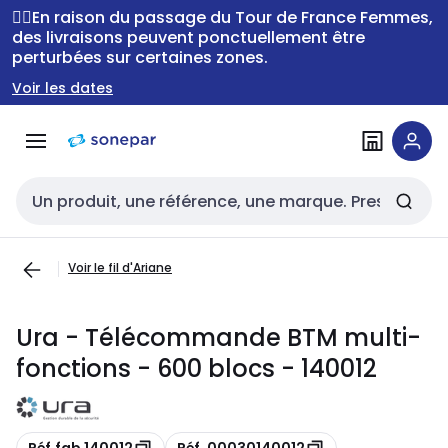
Passer à la
Passer
🚴‍♂️En raison du passage du Tour de France Femmes,
navigation
au
des livraisons peuvent ponctuellement être
perturbées sur certaines zones.
contenu
Voir les dates
Entrée de recherche
Voir le fil d'Ariane
Ura - Télécommande BTM multi-
fonctions - 600 blocs - 140012
Copie
Copie
Réf.fab 140012
Réf. 00030140012