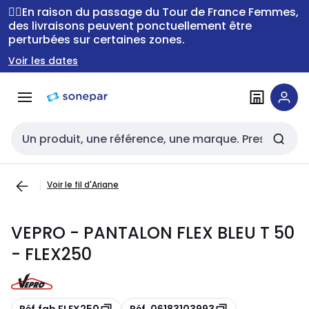
Passer à la
Passer
🚴‍♂️En raison du passage du Tour de France Femmes,
navigation
au
des livraisons peuvent ponctuellement être
perturbées sur certaines zones.
contenu
Voir les dates
Entrée de recherche
Voir le fil d'Ariane
VEPRO - PANTALON FLEX BLEU T 50
- FLEX250
Copie
Copie
Réf.fab FLEX250
Réf. 06183103993