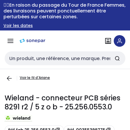
Passer à la
Passer
🚴‍♂️En raison du passage du Tour de France Femmes,
navigation
au
des livraisons peuvent ponctuellement être
perturbées sur certaines zones.
contenu
Voir les dates
Entrée de recherche
Voir le fil d'Ariane
Wieland - connecteur PCB séries
8291 r2 / 5 z o b - 25.256.0553.0
Copie
Copie
Réf.fab 25.256.0553.0
Réf. 00355399775