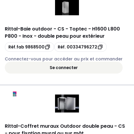
Rittal
-
Baie outdoor - CS - Toptec - H1600 L800
P800 - Inox - double peau pour extérieur
Copie
Copie
Réf.fab
9868500
Réf.
00334796272
Connectez-vous pour accéder au prix et commander
Se connecter
Rittal
-
Coffret muraux Outdoor double peau - CS
- pour fixation mural ou sur mât