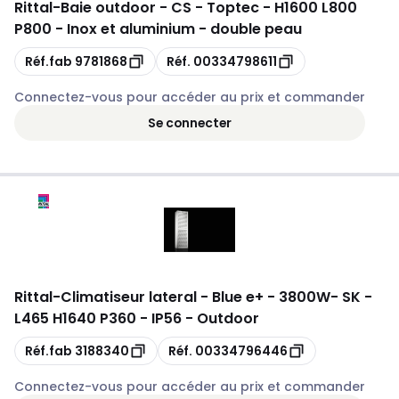
Rittal
-
Baie outdoor - CS - Toptec - H1600 L800
P800 - Inox et aluminium - double peau
Copie
Copie
Réf.fab
9781868
Réf.
00334798611
Connectez-vous pour accéder au prix et commander
Se connecter
Rittal
-
Climatiseur lateral - Blue e+ - 3800W- SK -
L465 H1640 P360 - IP56 - Outdoor
Copie
Copie
Réf.fab
3188340
Réf.
00334796446
Connectez-vous pour accéder au prix et commander