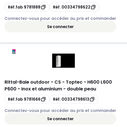
Copie
Copie
Réf.fab
9781888
Réf.
00334798622
Connectez-vous pour accéder au prix et commander
Se connecter
Rittal
-
Baie outdoor - CS - Toptec - H600 L600
P600 - Inox et aluminium - double peau
Copie
Copie
Réf.fab
9781666
Réf.
00334798613
Connectez-vous pour accéder au prix et commander
Se connecter