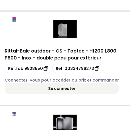
Rittal
-
Baie outdoor - CS - Toptec - H1200 L800
P800 - Inox - double peau pour extérieur
Copie
Copie
Réf.fab
9828550
Réf.
00334796273
Connectez-vous pour accéder au prix et commander
Se connecter