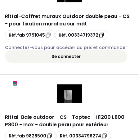
Rittal
-
Coffret muraux Outdoor double peau - CS
- pour fixation mural ou sur mât
Copie
Copie
Réf.fab
9791045
Réf.
00334719372
Connectez-vous pour accéder au prix et commander
Se connecter
Rittal
-
Baie outdoor - CS - Toptec - H1200 L800
P800 - Inox - double peau pour extérieur
Copie
Copie
Réf.fab
9828500
Réf.
00334796274