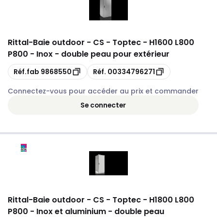
Rittal
-
Baie outdoor - CS - Toptec - H1600 L800
P800 - Inox - double peau pour extérieur
Copie
Copie
Réf.fab
9868550
Réf.
00334796271
Connectez-vous pour accéder au prix et commander
Se connecter
Rittal
-
Baie outdoor - CS - Toptec - H1800 L800
P800 - Inox et aluminium - double peau