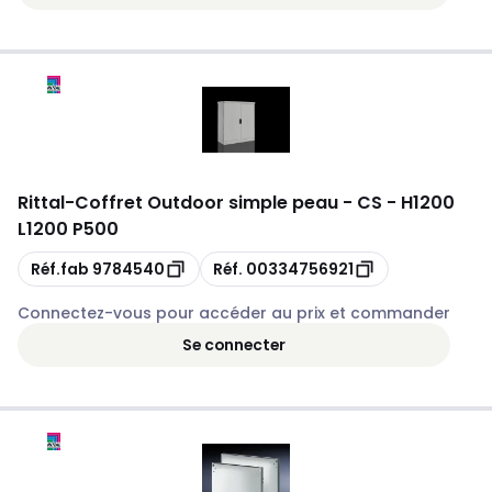
Rittal
-
Coffret Outdoor simple peau - CS - H1200
L1200 P500
Copie
Copie
Réf.fab
9784540
Réf.
00334756921
Connectez-vous pour accéder au prix et commander
Se connecter