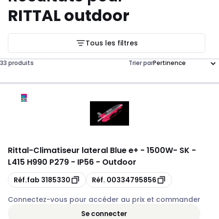
RITTAL outdoor
Tous les filtres
33 produits
Trier par
Rittal
-
Climatiseur lateral Blue e+ - 1500W- SK -
L415 H990 P279 - IP56 - Outdoor
Copie
Copie
Réf.fab
3185330
Réf.
00334795856
Connectez-vous pour accéder au prix et commander
Se connecter