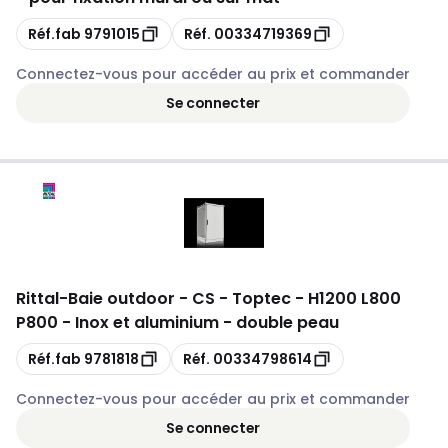
Copie
Copie
Réf.fab
9791015
Réf.
00334719369
Connectez-vous pour accéder au prix et commander
Se connecter
Rittal
-
Baie outdoor - CS - Toptec - H1200 L800
P800 - Inox et aluminium - double peau
Copie
Copie
Réf.fab
9781818
Réf.
00334798614
Connectez-vous pour accéder au prix et commander
Se connecter