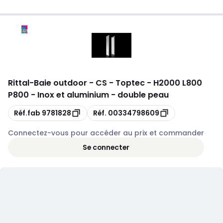
Rittal
-
Baie outdoor - CS - Toptec - H2000 L800
P800 - Inox et aluminium - double peau
Copie
Copie
Réf.fab
9781828
Réf.
00334798609
Connectez-vous pour accéder au prix et commander
Se connecter