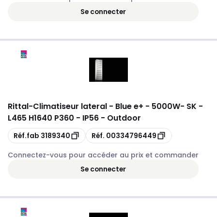
Se connecter
Rittal
-
Climatiseur lateral - Blue e+ - 5000W- SK -
L465 H1640 P360 - IP56 - Outdoor
Copie
Copie
Réf.fab
3189340
Réf.
00334796449
Connectez-vous pour accéder au prix et commander
Se connecter