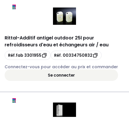
Rittal
-
Additif antigel outdoor 25l pour
refroidisseurs d'eau et échangeurs air / eau
Copie
Copie
Réf.fab
3301955
Réf.
00334750832
Connectez-vous pour accéder au prix et commander
Se connecter