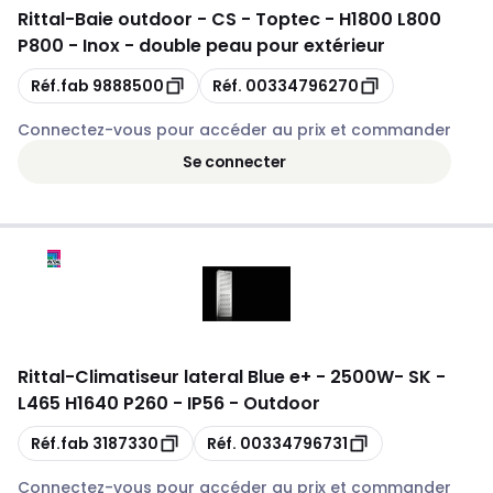
Rittal
-
Baie outdoor - CS - Toptec - H1800 L800
P800 - Inox - double peau pour extérieur
Copie
Copie
Réf.fab
9888500
Réf.
00334796270
Connectez-vous pour accéder au prix et commander
Se connecter
Rittal
-
Climatiseur lateral Blue e+ - 2500W- SK -
L465 H1640 P260 - IP56 - Outdoor
Copie
Copie
Réf.fab
3187330
Réf.
00334796731
Connectez-vous pour accéder au prix et commander