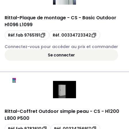
Rittal
-
Plaque de montage - CS - Basic Outdoor
H1096 L1099
Copie
Copie
Réf.fab
9765191
Réf.
00334723342
Connectez-vous pour accéder au prix et commander
Se connecter
Rittal
-
Coffret Outdoor simple peau - CS - H1200
L800 P500
Copie
Copie
Réf.fab
9783610
Réf.
00334756917