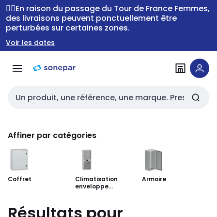
Passer à la
Passer
🚴‍♂️En raison du passage du Tour de France Femmes,
navigation
au
des livraisons peuvent ponctuellement être
perturbées sur certaines zones.
contenu
Voir les dates
Entrée de recherche
Affiner par catégories
Coffret
Climatisation
Armoire
enveloppe
industrielle
Résultats pour